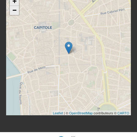
+
−
Leaflet
| ©
OpenStreetMap
contributeurs ©
CARTO