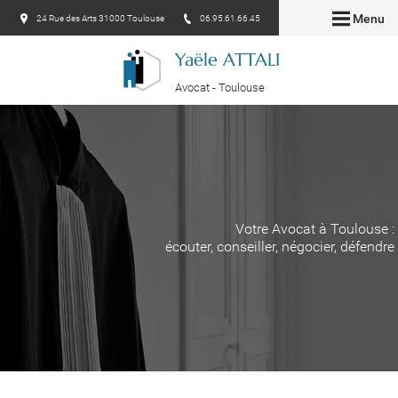
Menu
24 Rue des Arts 31000 Toulouse
06.95.61.66.45
Yaële ATTALI
Avocat - Toulouse
Votre Avocat à Toulouse :
écouter, conseiller, négocier, défendre