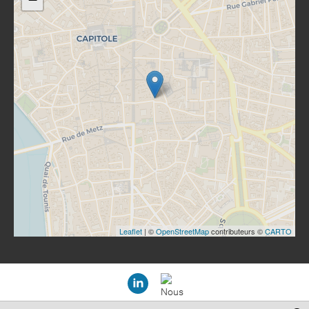
Leaflet
| ©
OpenStreetMap
contributeurs ©
CARTO