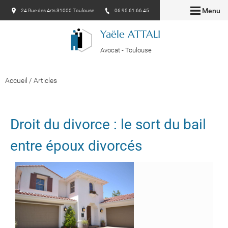
Menu
24 Rue des Arts 31000 Toulouse
06.95.61.66.45
Yaële ATTALI
Avocat - Toulouse
Accueil
/
Articles
Droit du divorce : le sort du bail
entre époux divorcés