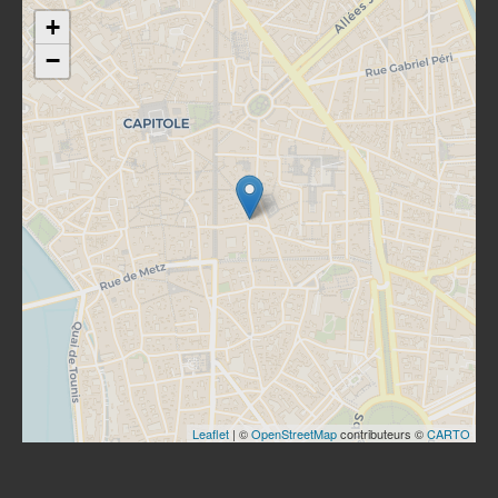
+
−
Leaflet
| ©
OpenStreetMap
contributeurs ©
CARTO