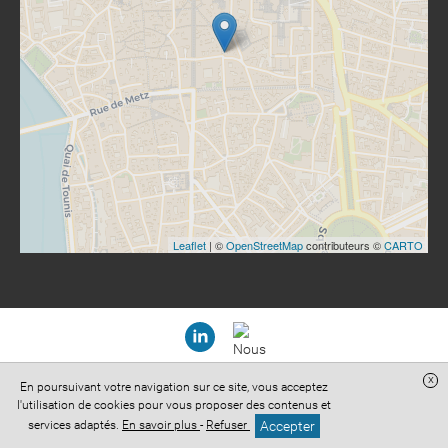
Leaflet
| ©
OpenStreetMap
contributeurs ©
CARTO
x
En poursuivant votre navigation sur ce site, vous acceptez
Site réalisé avec
Digital Avocat
l'utilisation de cookies pour vous proposer des contenus et
Accès administration
Confidentialité
Conditions Générales de Vente
Accepter
services adaptés.
En savoir plus
-
Refuser
Mentions légales