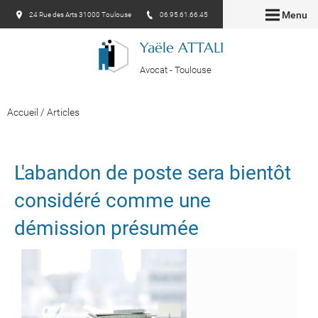
Menu
24 Rue des Arts 31000 Toulouse
06.95.61.66.45
Yaële ATTALI
Avocat - Toulouse
Accueil
/
Articles
L'abandon de poste sera bientôt
considéré comme une
démission présumée